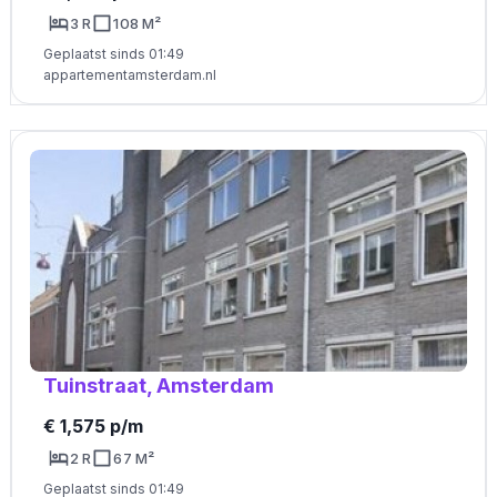
3 R
108 M²
Geplaatst sinds 01:49
appartementamsterdam.nl
Tuinstraat, Amsterdam
€ 1,575 p/m
2 R
67 M²
Geplaatst sinds 01:49