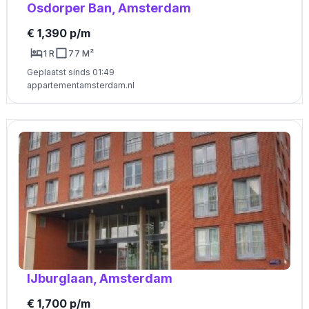
Osdorper Ban, Amsterdam
€ 1,390 p/m
1 R
77 M²
Geplaatst sinds 01:49
appartementamsterdam.nl
IJburglaan, Amsterdam
€ 1,700 p/m