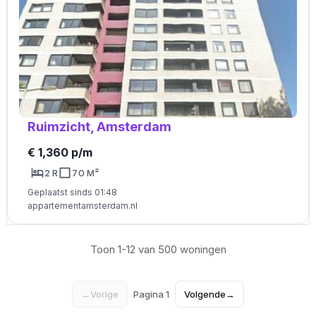
Ruimzicht, Amsterdam
€ 1,360 p/m
2 R
70 M²
Geplaatst sinds 01:48
appartementamsterdam.nl
Toon 1-12 van 500 woningen
←
Vorige
Pagina 1
Volgende
→