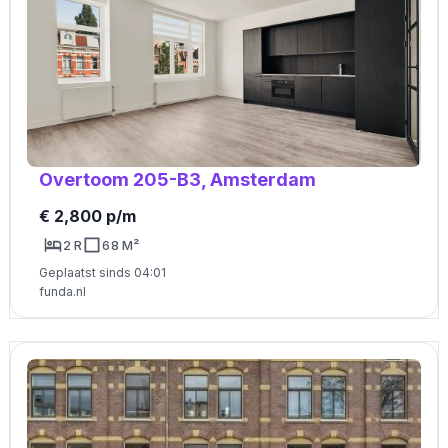
Overtoom 205-B3, Amsterdam
€ 2,800 p/m
2 R
68 M²
Geplaatst sinds 04:01
funda.nl