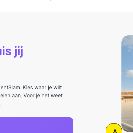
s jij
entSlam. Kies waar je wilt
elen aan. Voor je het weet
.
A