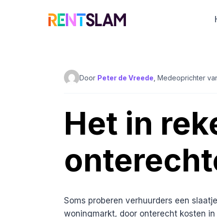
Ga
naar
de
inhoud
Door
Peter de Vreede
, Medeoprichter va
Het in re
onterecht
Soms proberen verhuurders een slaatje 
woningmarkt, door onterecht kosten in