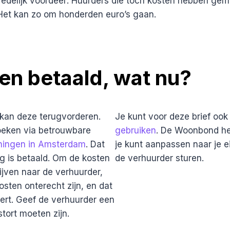
edelijk voordeel’. Huurders die toch kosten hebben gem
. Het kan zo om honderden euro’s gaan.
en betaald, wat nu?
kan deze terugvorderen.
Je kunt voor deze brief oo
oeken via betrouwbare
gebruiken
. De Woonbond hee
ingen in Amsterdam
. Dat
je kunt aanpassen naar je e
rag is betaald. Om de kosten
de verhuurder sturen.
rijven naar de verhuurder,
kosten onterecht zijn, en dat
ert. Geef de verhuurder een
tort moeten zijn.