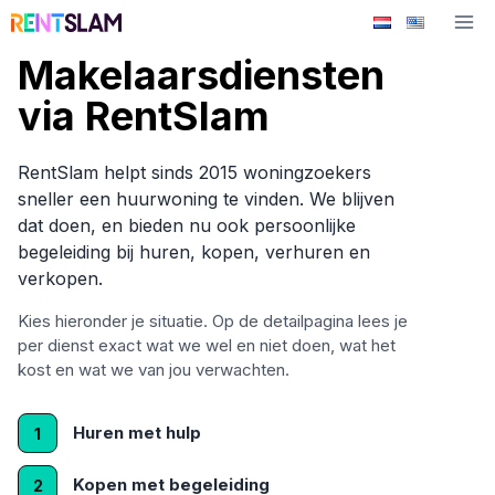
Ga
naar
Makelaarsdiensten
de
inhoud
via RentSlam
RentSlam helpt sinds 2015 woningzoekers
sneller een huurwoning te vinden. We blijven
dat doen, en bieden nu ook persoonlijke
begeleiding bij huren, kopen, verhuren en
verkopen.
Kies hieronder je situatie. Op de detailpagina lees je
per dienst exact wat we wel en niet doen, wat het
kost en wat we van jou verwachten.
Huren met hulp
1
Kopen met begeleiding
2