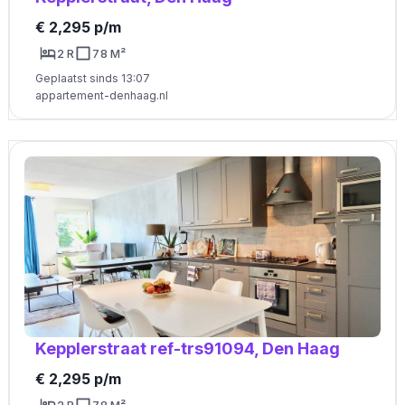
€ 2,295 p/m
2 R
78 M²
Geplaatst sinds 13:07
appartement-denhaag.nl
Kepplerstraat ref-trs91094, Den Haag
€ 2,295 p/m