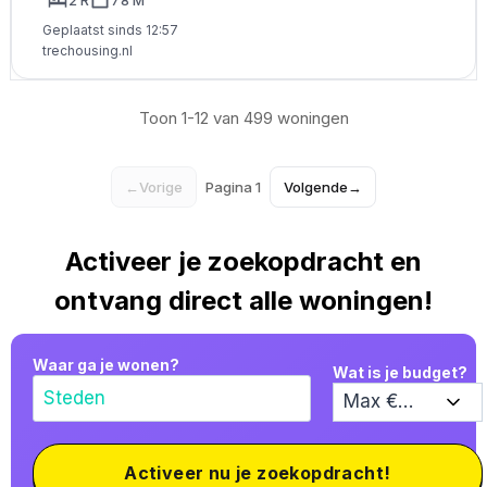
2 R
78 M²
Geplaatst sinds 12:57
trechousing.nl
Toon 1-12 van 499 woningen
←
Vorige
Pagina 1
Volgende
→
Activeer je zoekopdracht en
ontvang direct alle woningen!
Waar ga je wonen?
Wat is je budget?
Activeer nu je zoekopdracht!