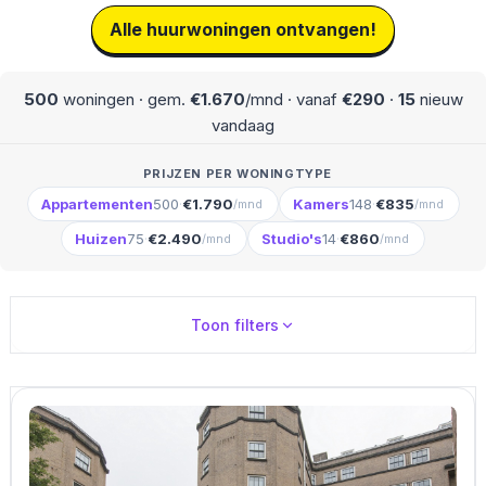
Alle huurwoningen ontvangen!
500
woningen · gem.
€1.670
/mnd · vanaf
€290
·
15
nieuw
vandaag
PRIJZEN PER WONINGTYPE
Appartementen
500
·
€1.790
Kamers
148
·
€835
/mnd
/mnd
Huizen
75
·
€2.490
Studio's
14
·
€860
/mnd
/mnd
Toon filters