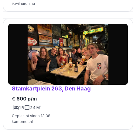
ikwilhuren.nu
Stamkartplein 263, Den Haag
€ 600 p/m
1 R
24 M²
Geplaatst sinds 13:38
kamernet.nl