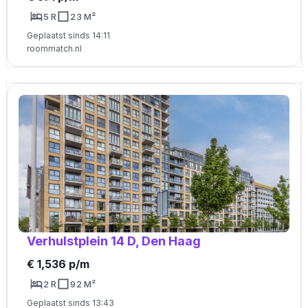
5 R
23 M²
Geplaatst sinds 14:11
roommatch.nl
Verhulstplein 14 D, Den Haag
€ 1,536 p/m
2 R
92 M²
Geplaatst sinds 13:43