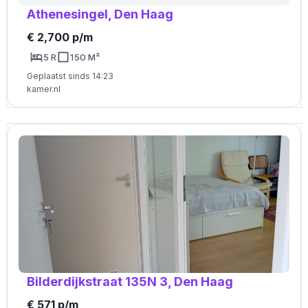
Athenesingel, Den Haag
€ 2,700 p/m
5 R
150 M²
Geplaatst sinds 14:23
kamer.nl
Bilderdijkstraat 135N 3, Den Haag
€ 571 p/m