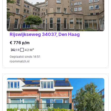
Rijswijkseweg 34037, Den Haag
€ 776 p/m
1 R
42 M²
Geplaatst sinds 14:51
roommatch.nl