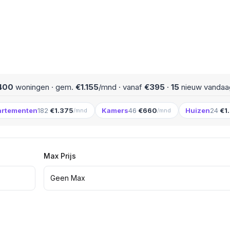
400
woningen · gem.
€1.155
/mnd · vanaf
€395
·
15
nieuw vandaa
artementen
182
·
€1.375
Kamers
46
·
€660
Huizen
24
·
€1
/mnd
/mnd
Max Prijs