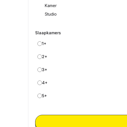
Kamer
Studio
Slaapkamers
1+
2+
3+
4+
5+