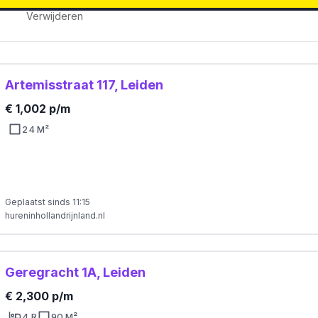
Verwijderen
Artemisstraat 117, Leiden
€ 1,002 p/m
24 M²
Geplaatst sinds 11:15
hureninhollandrijnland.nl
Geregracht 1A, Leiden
€ 2,300 p/m
4 R
90 M²