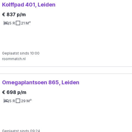
Kolffpad 401, Leiden
€ 837 p/m
5 R
21 M²
Geplaatst sinds 10:00
roommatch.nl
Omegaplantsoen 865, Leiden
€ 698 p/m
5 R
29 M²
Geplaatst sinds 09:24