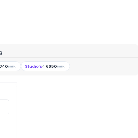
g
.740
Studio's
4
·
€650
/mnd
/mnd