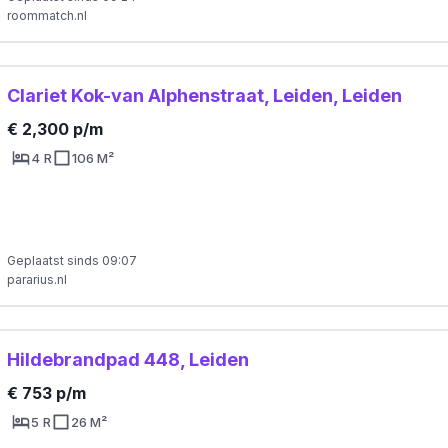
roommatch.nl
Clariet Kok-van Alphenstraat, Leiden, Leiden
€ 2,300 p/m
4 R
106 M²
Geplaatst sinds 09:07
pararius.nl
Hildebrandpad 448, Leiden
€ 753 p/m
5 R
26 M²