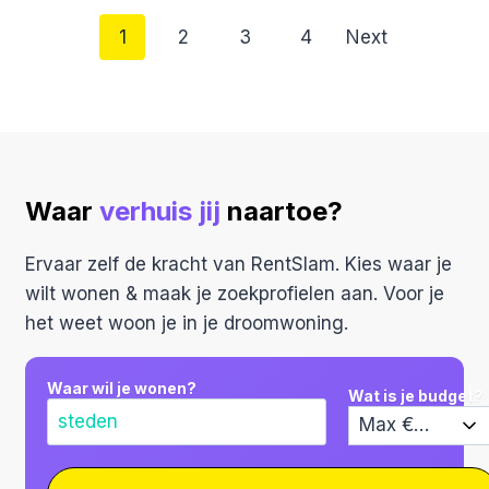
Posts
1
2
3
4
Next
navigation
Waar
verhuis jij
naartoe?
Ervaar zelf de kracht van RentSlam. Kies waar je
wilt wonen & maak je zoekprofielen aan. Voor je
het weet woon je in je droomwoning.
Waar wil je wonen?
Wat is je budget?