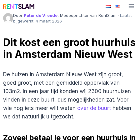
Ga
naar
Door
Peter de Vreede
, Medeoprichter van RentSlam ·
Laatst
de
bijgewerkt: 4 maart 2026
inhoud
Dit kost een groot huurhuis
in Amsterdam Nieuw West
De huizen in Amsterdam Nieuw West zijn groot,
goed groot, met een gemiddeld oppervlak van
103m2. In een jaar tijd konden wij 2300 huurhuizen
vinden in deze buurt, dus mogelijkheden zat. Voor
wie nog iets meer wilt weten
over de buurt
hebben
we dat natuurlijk uitgezocht.
Zoveel betaal je voor een huurhuis in