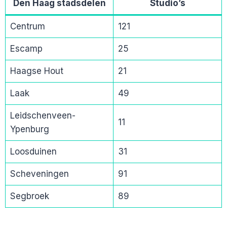
Den Haag stadsdelen
Studio’s
Centrum
121
Escamp
25
Haagse Hout
21
Laak
49
Leidschenveen-
11
Ypenburg
Loosduinen
31
Scheveningen
91
Segbroek
89