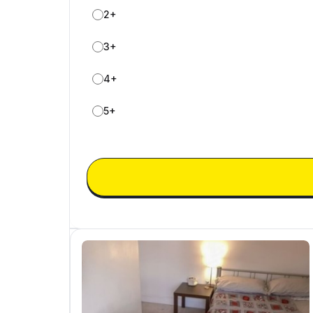
2+
3+
4+
5+