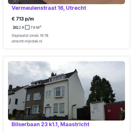
Vermeulenstraat 16, Utrecht
€ 713 p/m
2 R
79 M²
Geplaatst sinds 16:18
utrecht.mijndak.nl
Bilserbaan 23 k1.1, Maastricht