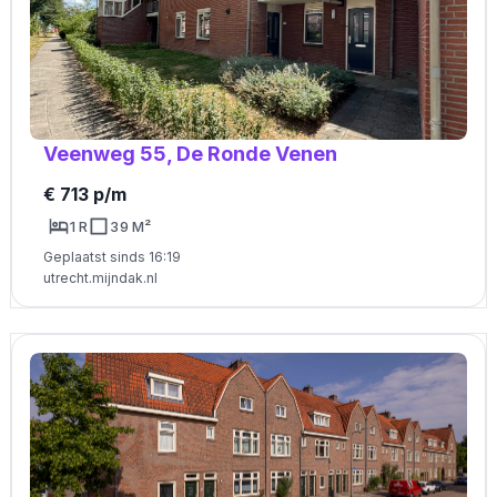
Veenweg 55, De Ronde Venen
€ 713 p/m
1 R
39 M²
Geplaatst sinds 16:19
utrecht.mijndak.nl