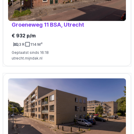
Groeneweg 11 BSA, Utrecht
€ 932 p/m
3 R
114 M²
Geplaatst sinds 16:18
utrecht.mijndak.nl