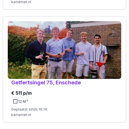
kamernet.nl
Getfertsingel 75, Enschede
€ 511 p/m
12 M²
Geplaatst sinds 16:14
kamernet.nl