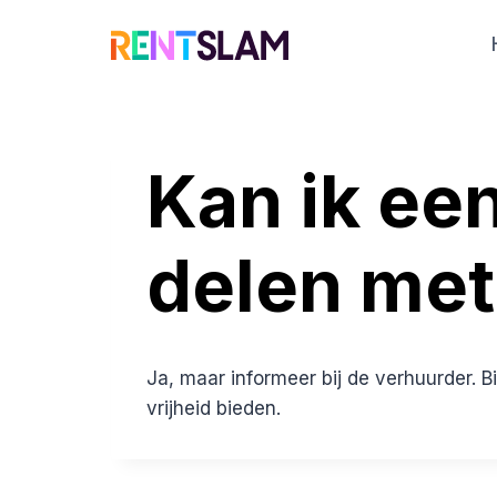
Ga
naar
de
inhoud
Kan ik ee
delen met
Ja, maar informeer bij de verhuurder. B
vrijheid bieden.