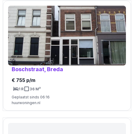
Boschstraat, Breda
€ 755 p/m
1 R
36 M²
Geplaatst sinds 06:16
huurwoningen.nl