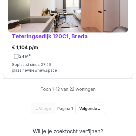
Teteringsedijk 120C1, Breda
€ 1,104 p/m
24 M²
Geplaatst sinds 07:26
plaza.newnewnew.space
Toon 1-12 van 22 woningen
←
Vorige
Pagina 1
Volgende
→
Wil je je zoektocht verfijnen?