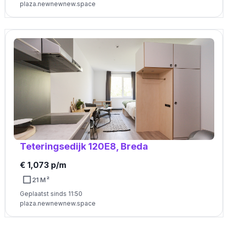
plaza.newnewnew.space
Teteringsedijk 120E8, Breda
€ 1,073 p/m
21 M²
Geplaatst sinds 11:50
plaza.newnewnew.space