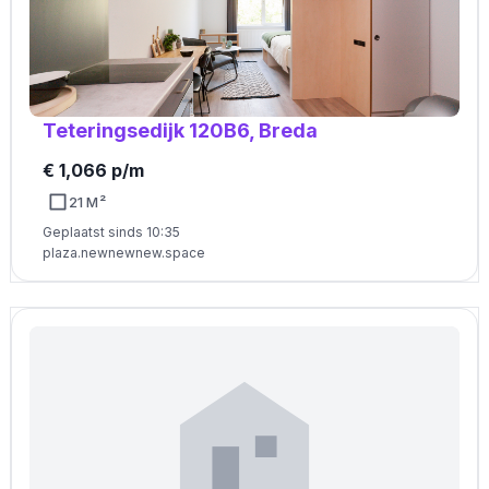
Teteringsedijk 120B6, Breda
€ 1,066 p/m
21 M²
Geplaatst sinds 10:35
plaza.newnewnew.space