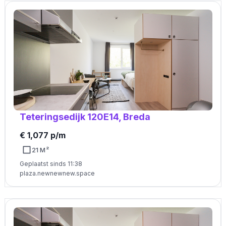
Teteringsedijk 120E14, Breda
€ 1,077 p/m
21 M²
Geplaatst sinds 11:38
plaza.newnewnew.space