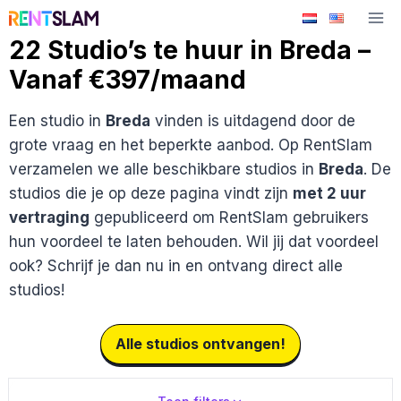
Ga
naar
22 Studio’s te huur in Breda –
de
Vanaf €397/maand
inhoud
Een studio in
Breda
vinden is uitdagend door de
grote vraag en het beperkte aanbod. Op RentSlam
verzamelen we alle beschikbare studios in
Breda
. De
studios die je op deze pagina vindt zijn
met 2 uur
vertraging
gepubliceerd om RentSlam gebruikers
hun voordeel te laten behouden. Wil jij dat voordeel
ook? Schrijf je dan nu in en ontvang direct alle
studios!
Alle studios ontvangen!