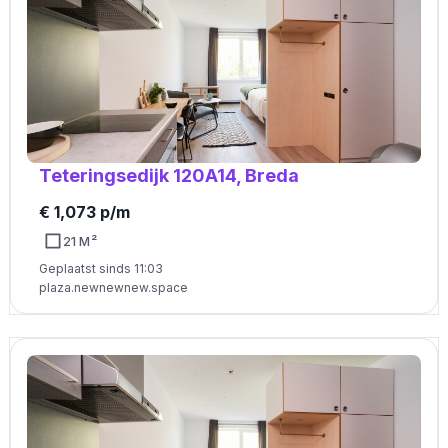
Teteringsedijk 120A14, Breda
€ 1,073 p/m
21 M²
Geplaatst sinds 11:03
plaza.newnewnew.space