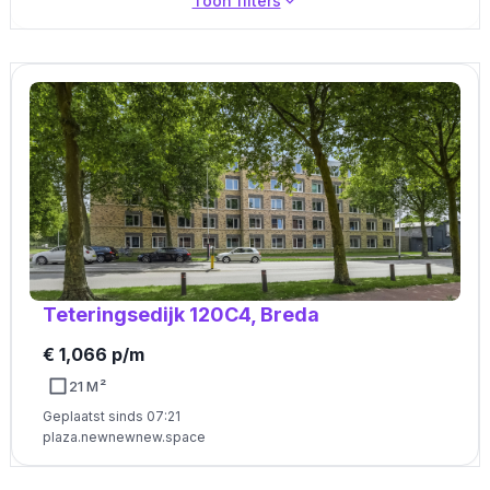
Toon filters
Teteringsedijk 120C4, Breda
€ 1,066 p/m
21 M²
Geplaatst sinds 07:21
plaza.newnewnew.space