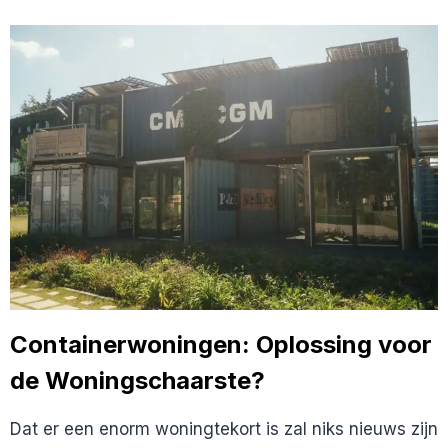
IS
120M2
EVEN
DUUR
ALS
3M2
IN
AMSTERDAM
Containerwoningen: Oplossing voor
de Woningschaarste?
Dat er een enorm woningtekort is zal niks nieuws zijn