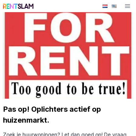
Ga
naar
de
inhoud
Pas op! Oplichters actief op
huizenmarkt.
Zoek je huurwoningen? Let dan goed op! De vraag