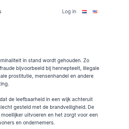
s
Log in
iminaliteit in stand wordt gehouden. Zo
raude bijvoorbeeld bij hennepteelt, illegale
gale prostitutie, mensenhandel en andere
iting.
at de leefbaarheid in een wijk achteruit
slecht gesteld met de brandveiligheid. De
oeilijker uitvoeren en het zorgt voor een
woners en ondernemers.