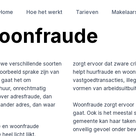
Home
Hoe het werkt
Tarieven
Makelaar
woonfraude
we verschillende soorten
zorgt ervoor dat zware cr
oorbeeld sprake zijn van
helpt huurfraude en woonf
e gaat het om
vastgoedtransacties, ille
huur, onrechtmatig
vormen van arbeidsuitbu
ver adresfraude, dan
 ander adres, dan waar
Woonfraude zorgt ervoor d
gaat. Ook is het meestal 
gemeente kan haar taken m
de en woonfraude
onveilig gevoel onder be
eel licht lijkt,