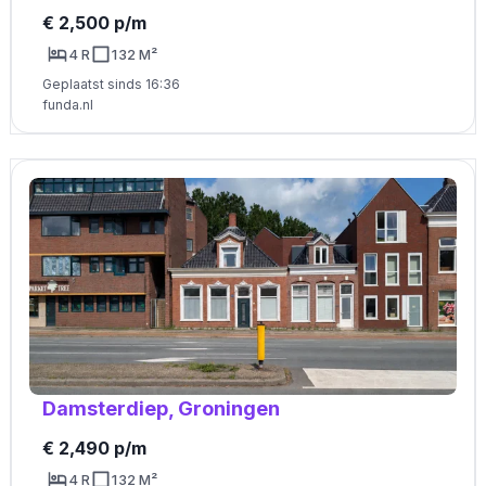
€ 2,500 p/m
4 R
132 M²
Geplaatst sinds 16:36
funda.nl
Damsterdiep, Groningen
€ 2,490 p/m
4 R
132 M²