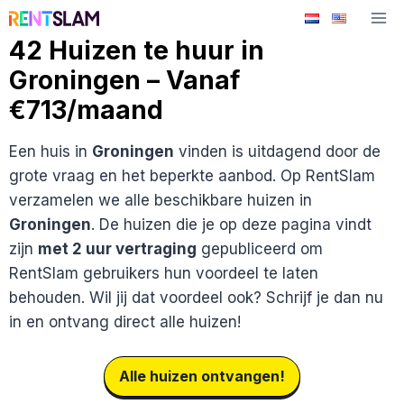
Ga
naar
42 Huizen te huur in
de
Groningen – Vanaf
inhoud
€713/maand
Een huis in
Groningen
vinden is uitdagend door de
grote vraag en het beperkte aanbod. Op RentSlam
verzamelen we alle beschikbare huizen in
Groningen
. De huizen die je op deze pagina vindt
zijn
met 2 uur vertraging
gepubliceerd om
RentSlam gebruikers hun voordeel te laten
behouden. Wil jij dat voordeel ook? Schrijf je dan nu
in en ontvang direct alle huizen!
Alle huizen ontvangen!