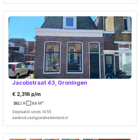
Jacobstraat 43, Groningen
€ 2,316 p/m
2 R
88 M²
Geplaatst sinds 14:55
aanbod.vastgoednederland.nl