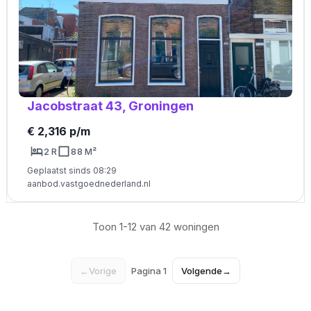
Jacobstraat 43, Groningen
€ 2,316 p/m
2 R
88 M²
Geplaatst sinds 08:29
aanbod.vastgoednederland.nl
Toon 1-12 van 42 woningen
←
Vorige
Pagina 1
Volgende
→