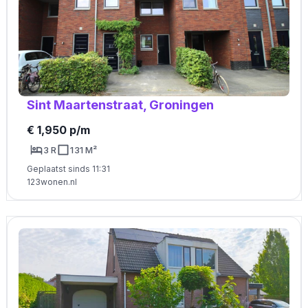
Sint Maartenstraat, Groningen
€ 1,950 p/m
3 R
131 M²
Geplaatst sinds 11:31
123wonen.nl