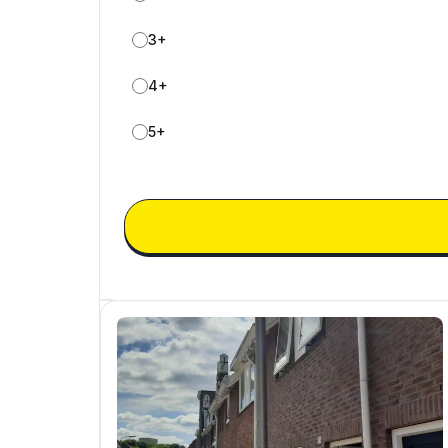
3+
4+
5+