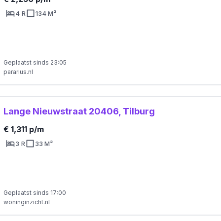
4 R
134 M²
Geplaatst sinds 23:05
pararius.nl
Lange Nieuwstraat 20406, Tilburg
€ 1,311 p/m
3 R
33 M²
Geplaatst sinds 17:00
woninginzicht.nl