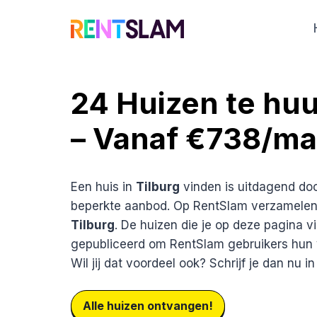
Ga
naar
de
inhoud
24 Huizen te huu
– Vanaf €738/m
Een huis in
Tilburg
vinden is uitdagend doo
beperkte aanbod. Op RentSlam verzamelen 
Tilburg
. De huizen die je op deze pagina vi
gepubliceerd om RentSlam gebruikers hun 
Wil jij dat voordeel ook? Schrijf je dan nu i
Alle huizen ontvangen!