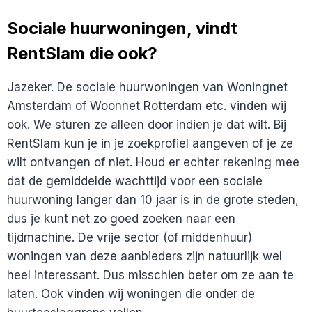
IN
MEER
Sociale huurwoningen, vindt
STEDEN
RentSlam die ook?
OF
MET
MEER
Jazeker. De sociale huurwoningen van Woningnet
SLAAPKAMER/PRIJS
Amsterdam of Woonnet Rotterdam etc. vinden wij
OPTIES
ZOEKEN?
ook. We sturen ze alleen door indien je dat wilt. Bij
RentSlam kun je in je zoekprofiel aangeven of je ze
wilt ontvangen of niet. Houd er echter rekening mee
dat de gemiddelde wachttijd voor een sociale
huurwoning langer dan 10 jaar is in de grote steden,
dus je kunt net zo goed zoeken naar een
tijdmachine. De vrije sector (of middenhuur)
woningen van deze aanbieders zijn natuurlijk wel
heel interessant. Dus misschien beter om ze aan te
laten. Ook vinden wij woningen die onder de