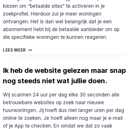
kiezen om “betaalde sites” te activeren in je
zoekprofiel. Hierdoor zul je meer woningen
ontvangen. Het is dan wel belangrijk dat je een
abonnement hebt bij de betaalde aanbieder om op
die specifieke woningen te kunnen reageren.
ZIJN
LEES MEER
ER
NAAST
HET
Ik heb de website gelezen maar snap
ABONNEMENT
nog steeds niet wat jullie doen.
VAN
RENTSLAM
NOG
Wij scannen 24 uur per dag elke 30 seconden alle
ANDERE
betrouwbare websites op zoek naar nieuwe
KOSTEN?
huurwoningen. Jij hoeft dus niet langer uren per dag
online te zoeken. Je hoeft alleen nog maar je e-mail
of je App te checken. En omdat we dat zo vaak