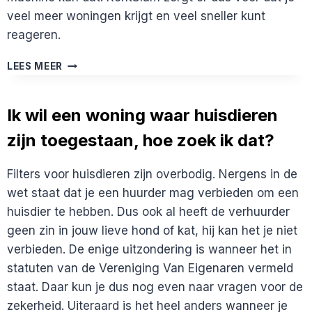
veel meer woningen krijgt en veel sneller kunt
reageren.
WAAROM
LEES MEER
RENTSLAM
EN
NIET
Ik wil een woning waar huisdieren
DE
zijn toegestaan, hoe zoek ik dat?
HELE
DAG
FUNDA
Filters voor huisdieren zijn overbodig. Nergens in de
EN
wet staat dat je een huurder mag verbieden om een
PARARIUS
CHECKEN?
huisdier te hebben. Dus ook al heeft de verhuurder
geen zin in jouw lieve hond of kat, hij kan het je niet
verbieden. De enige uitzondering is wanneer het in
statuten van de Vereniging Van Eigenaren vermeld
staat. Daar kun je dus nog even naar vragen voor de
zekerheid. Uiteraard is het heel anders wanneer je