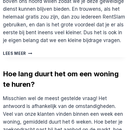
boven ons hoofd willen zodat we je deze geweldige
dienst kunnen blijven bieden. En trouwens, als het
helemaal gratis zou zijn, dan zou iedereen RentSlam
gebruiken, en dan is het grote voordeel dat je er als
eerste bij bent ineens veel kleiner. Dus het is ook in
je eigen belang dat we een kleine bijdrage vragen.
WAAROM
LEES MEER
IS
RENTSLAM
NIET
Hoe lang duurt het om een woning
GRATIS?
te huren?
Misschien wel de meest gestelde vraag! Het
antwoord is afhankelijk van de omstandigheden.
Veel van onze klanten vinden binnen een week een
woning, gemiddeld duurt het 6 weken. Hoe beter je
zoekopdracht past bij het aanbod op de markt, hoe