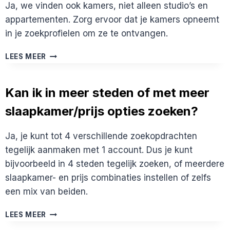
KAN
Ja, we vinden ook kamers, niet alleen studio’s en
AANVRAGEN
appartementen. Zorg ervoor dat je kamers opneemt
in je zoekprofielen om ze te ontvangen.
IK
LEES MEER
ZOEK
EEN
KAMER
Kan ik in meer steden of met meer
(IN
slaapkamer/prijs opties zoeken?
EEN
STUDENTENHUIS),
KUNNEN
Ja, je kunt tot 4 verschillende zoekopdrachten
JULLIE
tegelijk aanmaken met 1 account. Dus je kunt
MIJ
HELPEN?
bijvoorbeeld in 4 steden tegelijk zoeken, of meerdere
slaapkamer- en prijs combinaties instellen of zelfs
een mix van beiden.
KAN
LEES MEER
IK