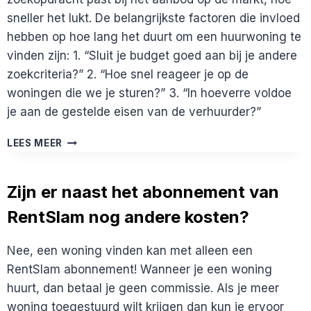
sneller het lukt. De belangrijkste factoren die invloed
hebben op hoe lang het duurt om een huurwoning te
vinden zijn: 1. “Sluit je budget goed aan bij je andere
zoekcriteria?” 2. “Hoe snel reageer je op de
woningen die we je sturen?” 3. “In hoeverre voldoe
je aan de gestelde eisen van de verhuurder?”
HOE
LEES MEER
LANG
DUURT
HET
Zijn er naast het abonnement van
OM
RentSlam nog andere kosten?
EEN
WONING
TE
Nee, een woning vinden kan met alleen een
HUREN?
RentSlam abonnement! Wanneer je een woning
huurt, dan betaal je geen commissie. Als je meer
woning toegestuurd wilt krijgen dan kun je ervoor