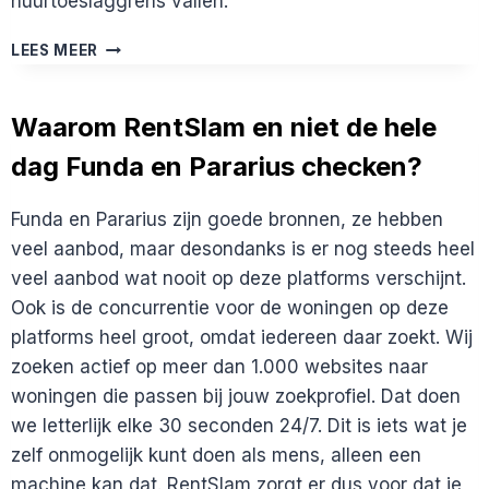
huurtoeslaggrens vallen.
SOCIALE
LEES MEER
HUURWONINGEN,
VINDT
RENTSLAM
Waarom RentSlam en niet de hele
DIE
dag Funda en Pararius checken?
OOK?
Funda en Pararius zijn goede bronnen, ze hebben
veel aanbod, maar desondanks is er nog steeds heel
veel aanbod wat nooit op deze platforms verschijnt.
Ook is de concurrentie voor de woningen op deze
platforms heel groot, omdat iedereen daar zoekt. Wij
zoeken actief op meer dan 1.000 websites naar
woningen die passen bij jouw zoekprofiel. Dat doen
we letterlijk elke 30 seconden 24/7. Dit is iets wat je
zelf onmogelijk kunt doen als mens, alleen een
machine kan dat. RentSlam zorgt er dus voor dat je