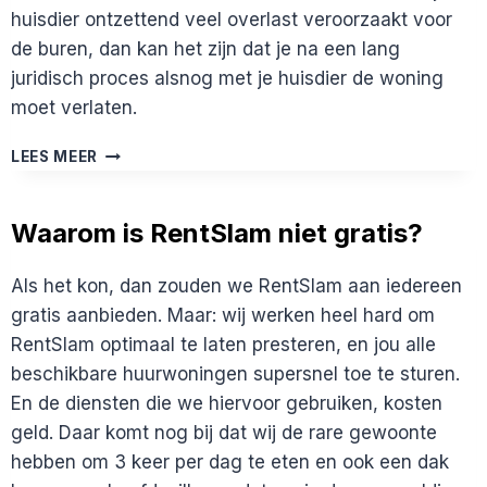
huisdier ontzettend veel overlast veroorzaakt voor
de buren, dan kan het zijn dat je na een lang
juridisch proces alsnog met je huisdier de woning
moet verlaten.
IK
LEES MEER
WIL
EEN
WONING
Waarom is RentSlam niet gratis?
WAAR
HUISDIEREN
Als het kon, dan zouden we RentSlam aan iedereen
ZIJN
TOEGESTAAN,
gratis aanbieden. Maar: wij werken heel hard om
HOE
RentSlam optimaal te laten presteren, en jou alle
ZOEK
beschikbare huurwoningen supersnel toe te sturen.
IK
En de diensten die we hiervoor gebruiken, kosten
DAT?
geld. Daar komt nog bij dat wij de rare gewoonte
hebben om 3 keer per dag te eten en ook een dak