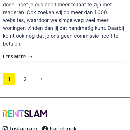
doen, hoef je dus nooit meer te laat te zijn met
reageren. Ook zoeken wij op meer dan 1.000
websites, waardoor we simpelweg veel meer
woningen vinden dan jij dat handmatig kunt. Daarbij
komt ook nog dat je ons geen commissie hoeft te
betalen.
IK
LEES MEER
HEB
DE
WEBSITE
Paginanavigatie
Volgende
1
2
GELEZEN
MAAR
pagina
SNAP
NOG
STEEDS
NIET
WAT
JULLIE
Instagram
Facebook
DOEN.