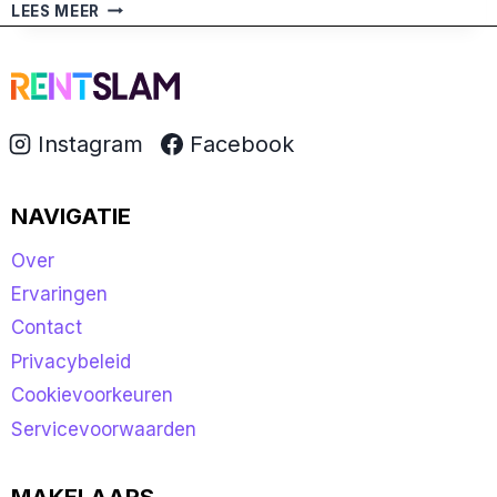
RENTSLAM
LEES MEER
HEEFT
MIJ
HUURWONINGEN
TOEGESTUURD,
WAT
Instagram
Facebook
NU?
NAVIGATIE
Over
Ervaringen
Contact
Privacybeleid
Cookievoorkeuren
Servicevoorwaarden
MAKELAARS