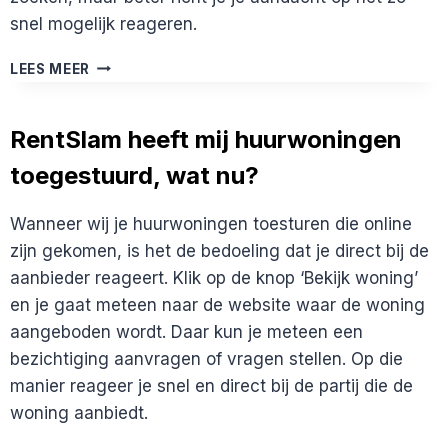
snel mogelijk reageren.
IK
LEES MEER
HEB
BEZICHTIGINGEN
AANGEVRAAGD
RentSlam heeft mij huurwoningen
MAAR
toegestuurd, wat nu?
KRIJG
GEEN
REACTIE,
Wanneer wij je huurwoningen toesturen die online
WAT
zijn gekomen, is het de bedoeling dat je direct bij de
DOE
IK
aanbieder reageert. Klik op de knop ‘Bekijk woning’
FOUT?
en je gaat meteen naar de website waar de woning
aangeboden wordt. Daar kun je meteen een
bezichtiging aanvragen of vragen stellen. Op die
manier reageer je snel en direct bij de partij die de
woning aanbiedt.