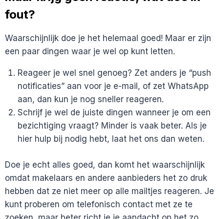
TE
fout?
REAGEREN
OP
EEN
Waarschijnlijk doe je het helemaal goed! Maar er zijn
HUURWONING?
een paar dingen waar je wel op kunt letten.
Reageer je wel snel genoeg? Zet anders je “push
notificaties” aan voor je e-mail, of zet WhatsApp
aan, dan kun je nog sneller reageren.
Schrijf je wel de juiste dingen wanneer je om een
bezichtiging vraagt? Minder is vaak beter. Als je
hier hulp bij nodig hebt, laat het ons dan weten.
Doe je echt alles goed, dan komt het waarschijnlijk
omdat makelaars en andere aanbieders het zo druk
hebben dat ze niet meer op alle mailtjes reageren. Je
kunt proberen om telefonisch contact met ze te
zoeken, maar beter richt je je aandacht op het zo