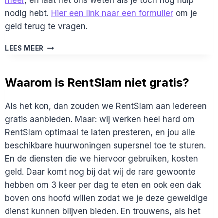
meer
, en laat het ons weten als je toch nog hulp
nodig hebt.
Hier een link naar een formulier
om je
geld terug te vragen.
BIJ
LEES MEER
RENTSLAM
BETAAL
IK
Waarom is RentSlam niet gratis?
GEEN
COMMISSIE,
Als het kon, dan zouden we RentSlam aan iedereen
MAAR
DE
gratis aanbieden. Maar: wij werken heel hard om
MAKELAAR
RentSlam optimaal te laten presteren, en jou alle
STUURT
beschikbare huurwoningen supersnel toe te sturen.
ME
En de diensten die we hiervoor gebruiken, kosten
TOCH
EEN
geld. Daar komt nog bij dat wij de rare gewoonte
REKENING?
hebben om 3 keer per dag te eten en ook een dak
boven ons hoofd willen zodat we je deze geweldige
dienst kunnen blijven bieden. En trouwens, als het